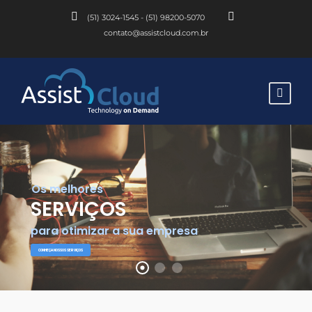
(51) 3024-1545 - (51) 98200-5070
contato@assistcloud.com.br
Os melhores
SERVIÇOS
para otimizar a sua empresa
CONHEÇA NOSSOS SERVIÇOS